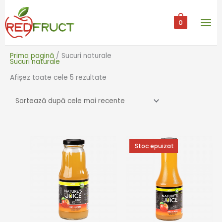
Skip
Sortat
to
după
0
content
cele
mai
recente
Prima pagină
/ Sucuri naturale
Sucuri naturale
Afișez toate cele 5 rezultate
Sold out!