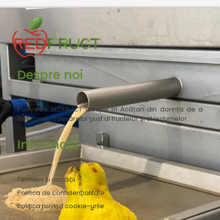
Despre noi
Povestea REDFRUCT începe în Acățari din dorința de a
descoperi adevăratul gust al fructelor și al legumelor.
Informații
Termeni și condiții
Politica de confidențialitate
Politica privind cookie-urile