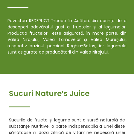
Povestea REDFRUCT începe în Acățari, din dorința de a
descoperi adevăratul gust al fructelor și al legumelor.
Producția fructelor este asigurată, în mare parte, din
Valea Nirajului, Valea Târnavelor și Valea Mureșului,
respectiv bazinul pomicol Reghin-Batoș, iar legumele
sunt asigurate de producătorii din Valea Nirajului.
Sucuri Nature’s Juice
Sucurile de fructe și legume sunt o sursă naturală de
substanțe nutritive, o parte indispensabilă a unei diete
sănătoase și doza zilnică de vitamine necesară unei