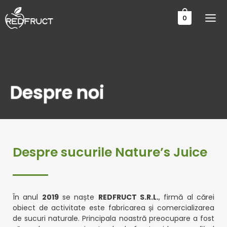
Skip
to
0
content
Despre noi
Despre sucurile Nature’s Juice
În anul
2019
se naște
REDFRUCT S.R.L.
, firmă al cărei
obiect de activitate este fabricarea și comercializarea
de sucuri naturale. Principala noastră preocupare a fost