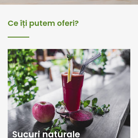
e
b
o
o
Ce îți putem oferi?
k
Sucuri naturale