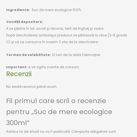
Ingrediente:
Suc de mere ecologice 100%
Condiții depozitare:
A se păstra în loc uscat şi răcoros, ferit de îngheţ şi soare.
După deschiderea ambalajul produsul se păstează la rece (2-8 grade
C) şi se va consuma în maxim 3 zile de la deschidere
Termen de valabilitate:
12 luni de la data fabricației.
Important:
a se agita inainte de consum.
Recenzii
Nu există recenzii până acum.
Fii primul care scrii o recenzie
pentru „Suc de mere ecologice
300ml”
Adresa ta de email nu va fi publicată.
Câmpurile obligatorii sunt